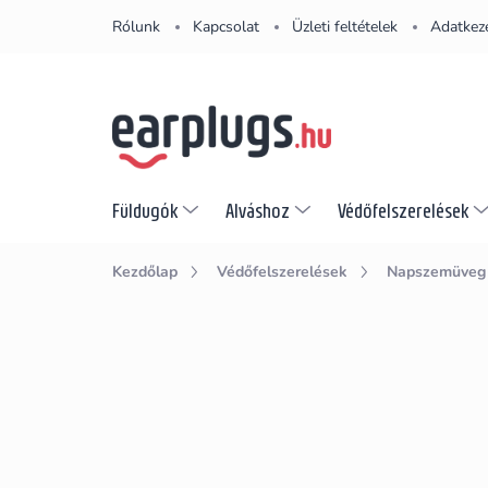
Ugrás
Rólunk
Kapcsolat
Üzleti feltételek
Adatkeze
a
fő
tartalomhoz
Füldugók
Alváshoz
Védőfelszerelések
Kezdőlap
Védőfelszerelések
Napszemüveg