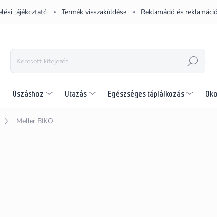
lési tájékoztató
Termék visszaküldése
Reklamáció és reklamáció
KERESÉS
Úszáshoz
Utazás
Egészséges táplálkozás
Öko
Meller BIKO