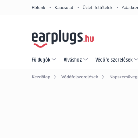
Ugrás
Rólunk
Kapcsolat
Üzleti feltételek
Adatkeze
a
fő
tartalomhoz
Füldugók
Alváshoz
Védőfelszerelések
Kezdőlap
Védőfelszerelések
Napszemüveg