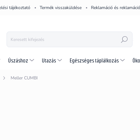
lési tájékoztató
Termék visszaküldése
Reklamáció és reklamáció
KERESÉS
Úszáshoz
Utazás
Egészséges táplálkozás
Öko
Meller CUMBI