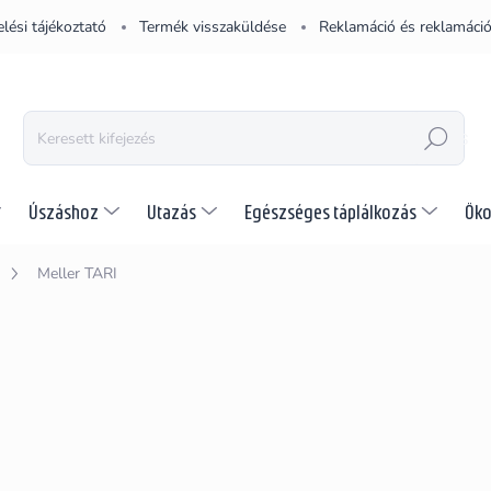
lési tájékoztató
Termék visszaküldése
Reklamáció és reklamáció
KERESÉS
Úszáshoz
Utazás
Egészséges táplálkozás
Öko
Meller TARI