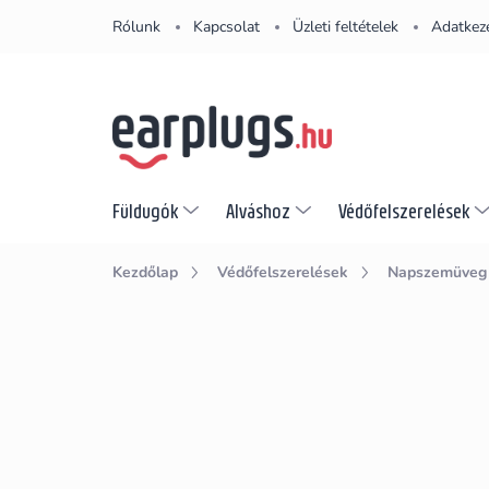
Ugrás
Rólunk
Kapcsolat
Üzleti feltételek
Adatkeze
a
fő
tartalomhoz
Füldugók
Alváshoz
Védőfelszerelések
Kezdőlap
Védőfelszerelések
Napszemüveg