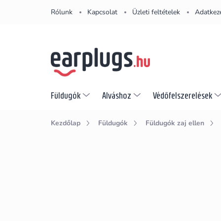
Ugrás
Rólunk
Kapcsolat
Üzleti feltételek
Adatkeze
a
fő
tartalomhoz
Füldugók
Alváshoz
Védőfelszerelések
Kezdőlap
Füldugók
Füldugók zaj ellen