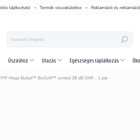
lési tájékoztató
Termék visszaküldése
Reklamáció és reklamáció
KERESÉS
Úszáshoz
Utazás
Egészséges táplálkozás
Öko
PIP Mega Bullet™ BioSoft™ corded 38 dB SNR - 1 pár