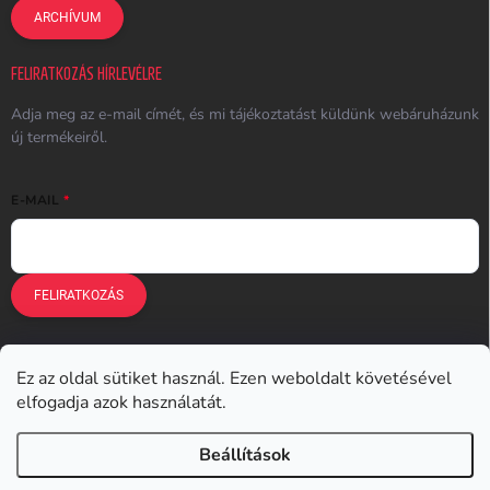
ARCHÍVUM
FELIRATKOZÁS HÍRLEVÉLRE
Adja meg az e-mail címét, és mi tájékoztatást küldünk webáruházunk
új termékeiről.
E-MAIL
FELIRATKOZÁS
Ez az oldal sütiket használ. Ezen weboldalt követésével
Earplugs.cz
Earplugs.sk
Earplugs.hu
Earmazing.de
elfogadja azok használatát.
Earplugs.at
Earplugs.ro
Lunesto.cz
Beállítások