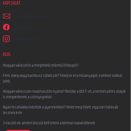
KAPCSOLAT
irjon
@
earplugs.hu
Facebook
earplugs.hu
BLOG
Hogyan válaszd ki a megfelelő méretű füldugót?
Fém, üveg vagy bambusz szívószál? Felejtse el a műanyagot, ezekkel sokkal
jobb
Hogyan válasszon rovarriasztót nyárra? Kerülje a DEET-et, a természetes olajok
is megvédenek a szúnyogoktól
Nyári fesztiválra indultok a gyerekekkel? Védd meg füleit, egyszer hálásak
lesznek érte
3 riasztó ok, amiért búcsút kell inteni a kémiai napvédőknek