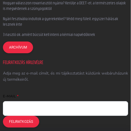
Hogyan válasszon rovarriasztót nyárra? Kerülje a DEET-et, a természetes olajok
is megvédenek a szúnyogoktól
Nyári fesztiválra indultok a gyerekekkel? Védd meg füleit, egyszer hálásak
lesznek érte
3 riasztó ok, amiért búcsút kell inteni a kémiai napvédőknek
ARCHÍVUM
FELIRATKOZÁS HÍRLEVÉLRE
Adja meg az e-mail címét, és mi tájékoztatást küldünk webáruházunk
új termékeiről.
E-MAIL
FELIRATKOZÁS