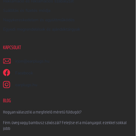
Reklamáció és reklamációs szabályzat
Szállítás és fizetés módja
Nagykereskedelem és együttműködés
Egyedi megrendelések és ajándéktárgyak
KAPCSOLAT
irjon
@
earplugs.hu
Facebook
earplugs.hu
BLOG
Hogyan válaszd ki a megfelelő méretű füldugót?
Fém, üveg vagy bambusz szívószál? Felejtse el a műanyagot, ezekkel sokkal
jobb