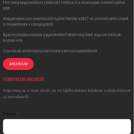
Fém, üveg vagy bambusz szívószál? Felejtse el a műanyagot, ezekkel sokkal
jobb
Hogyan válasszon rovarriasztót nyárra? Kerülje a DEET-et, a természetes olajok
is megvédenek a szúnyogoktól
Nyári fesztiválra indultok a gyerekekkel? Védd meg füleit, egyszer hálásak
lesznek érte
3 riasztó ok, amiért búcsút kell inteni a kémiai napvédőknek
ARCHÍVUM
FELIRATKOZÁS HÍRLEVÉLRE
Adja meg az e-mail címét, és mi tájékoztatást küldünk webáruházunk
új termékeiről.
E-MAIL