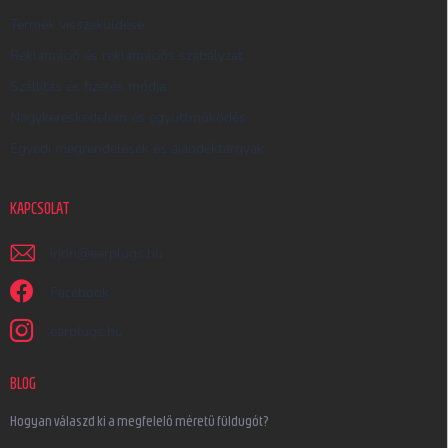
Termék visszaküldése
Reklamáció és reklamációs szabályzat
Szállítás és fizetés módja
Nagykereskedelem és együttműködés
Egyedi megrendelések és ajándéktárgyak
KAPCSOLAT
irjon
@
earplugs.hu
Facebook
earplugs.hu
BLOG
Hogyan válaszd ki a megfelelő méretű füldugót?