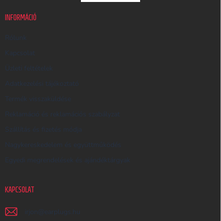
U
K
INFORMÁCIÓ
E
R
Rólunk
E
Kapcsolat
S
Üzleti feltételek
Ő
Adatkezelési tájékoztató
Termék visszaküldése
Reklamáció és reklamációs szabályzat
Szállítás és fizetés módja
Nagykereskedelem és együttműködés
Egyedi megrendelések és ajándéktárgyak
KAPCSOLAT
irjon
@
earplugs.hu