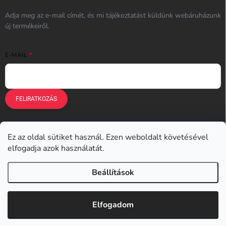
Adja meg az e-mail címét, és mi tájékoztatást küldünk webáruházunk
új termékeiről.
E-MAIL
FELIRATKOZÁS
Ez az oldal sütiket használ. Ezen weboldalt követésével
Earplugs.cz
Earplugs.sk
Earplugs.hu
Earmazing.de
elfogadja azok használatát.
Earplugs.at
Earplugs.ro
Lunesto.cz
Beállítások
Copyright 2026
Earplugs.hu
. Minden jog fenntartva.
Elfogadom
Shoptet készítette