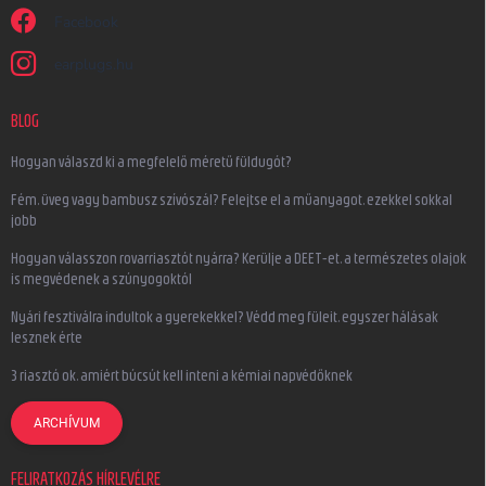
Facebook
earplugs.hu
BLOG
Hogyan válaszd ki a megfelelő méretű füldugót?
Fém, üveg vagy bambusz szívószál? Felejtse el a műanyagot, ezekkel sokkal
jobb
Hogyan válasszon rovarriasztót nyárra? Kerülje a DEET-et, a természetes olajok
is megvédenek a szúnyogoktól
Nyári fesztiválra indultok a gyerekekkel? Védd meg füleit, egyszer hálásak
lesznek érte
3 riasztó ok, amiért búcsút kell inteni a kémiai napvédőknek
ARCHÍVUM
FELIRATKOZÁS HÍRLEVÉLRE