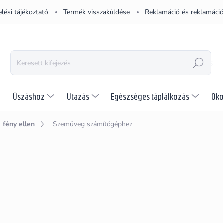
lési tájékoztató
Termék visszaküldése
Reklamáció és reklamáció
KERESÉS
Úszáshoz
Utazás
Egészséges táplálkozás
Öko
fény ellen
Szemüveg számítógéphez