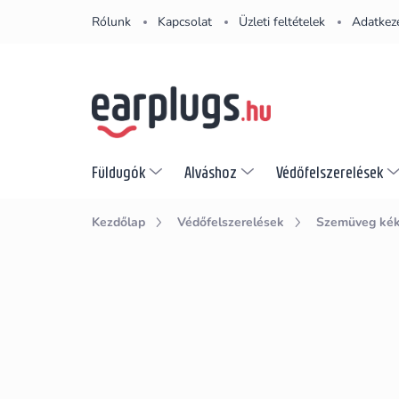
Ugrás
Rólunk
Kapcsolat
Üzleti feltételek
Adatkeze
a
fő
tartalomhoz
Füldugók
Alváshoz
Védőfelszerelések
Kezdőlap
Védőfelszerelések
Szemüveg kék 