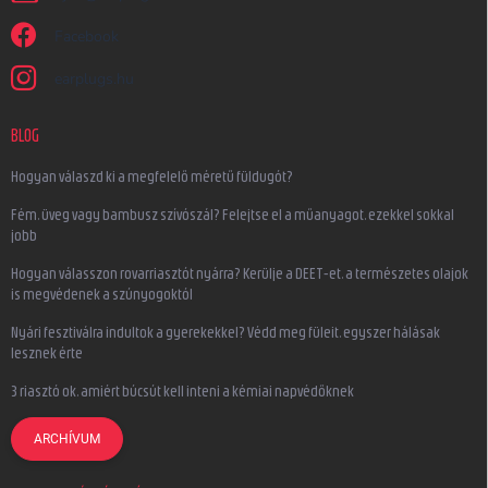
Facebook
earplugs.hu
BLOG
Hogyan válaszd ki a megfelelő méretű füldugót?
Fém, üveg vagy bambusz szívószál? Felejtse el a műanyagot, ezekkel sokkal
jobb
Hogyan válasszon rovarriasztót nyárra? Kerülje a DEET-et, a természetes olajok
is megvédenek a szúnyogoktól
Nyári fesztiválra indultok a gyerekekkel? Védd meg füleit, egyszer hálásak
lesznek érte
3 riasztó ok, amiért búcsút kell inteni a kémiai napvédőknek
ARCHÍVUM