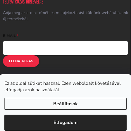
FELIRATKOZÁS HÍRLEVÉLRE
Adja meg az e-mail címét, és mi tájékoztatást küldünk webáruházunk
új termékeiről.
E-MAIL
FELIRATKOZÁS
Ez az oldal sütiket használ. Ezen weboldalt követésével
Earplugs.cz
Earplugs.sk
Earplugs.hu
Earmazing.de
elfogadja azok használatát.
Earplugs.at
Earplugs.ro
Lunesto.cz
Beállítások
Copyright 2026
Earplugs.hu
. Minden jog fenntartva.
Elfogadom
Shoptet készítette