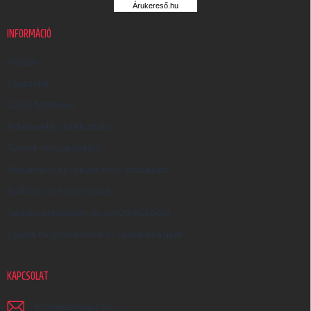
Árukereső.hu
U
K
INFORMÁCIÓ
E
R
Rólunk
E
Kapcsolat
S
Üzleti feltételek
Ő
Adatkezelési tájékoztató
Termék visszaküldése
Reklamáció és reklamációs szabályzat
Szállítás és fizetés módja
Nagykereskedelem és együttműködés
Egyedi megrendelések és ajándéktárgyak
KAPCSOLAT
irjon
@
earplugs.hu