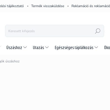
lési tájékoztató
Termék visszaküldése
Reklamáció és reklamáció
KERESÉS
Úszáshoz
Utazás
Egészséges táplálkozás
Öko
gók úszáshoz