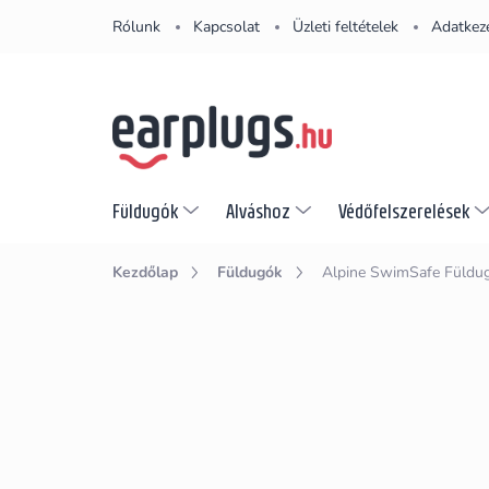
Ugrás
Rólunk
Kapcsolat
Üzleti feltételek
Adatkeze
a
fő
tartalomhoz
Füldugók
Alváshoz
Védőfelszerelések
Kezdőlap
Füldugók
Alpine SwimSafe
Füldu