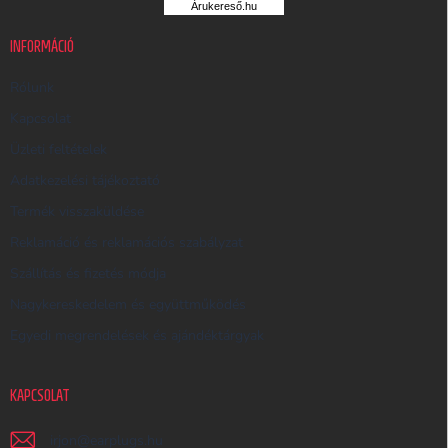
Árukereső.hu
U
K
INFORMÁCIÓ
E
R
Rólunk
E
Kapcsolat
S
Üzleti feltételek
Ő
Adatkezelési tájékoztató
Termék visszaküldése
Reklamáció és reklamációs szabályzat
Szállítás és fizetés módja
Nagykereskedelem és együttműködés
Egyedi megrendelések és ajándéktárgyak
KAPCSOLAT
irjon
@
earplugs.hu