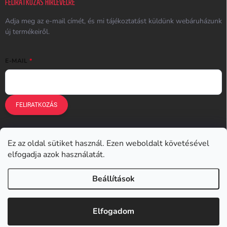
FELIRATKOZÁS HÍRLEVÉLRE
Adja meg az e-mail címét, és mi tájékoztatást küldünk webáruházunk
új termékeiről.
E-MAIL
FELIRATKOZÁS
Ez az oldal sütiket használ. Ezen weboldalt követésével
Earplugs.cz
Earplugs.sk
Earplugs.hu
Earmazing.de
elfogadja azok használatát.
Earplugs.at
Earplugs.ro
Lunesto.cz
Beállítások
Copyright 2026
Earplugs.hu
. Minden jog fenntartva.
Elfogadom
Shoptet készítette