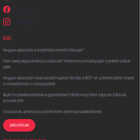
Facebook
earplugs.hu
BLOG
Hogyan válaszd ki a megfelelő méretű füldugót?
Fém, üveg vagy bambusz szívószál? Felejtse el a műanyagot, ezekkel sokkal
jobb
Hogyan válasszon rovarriasztót nyárra? Kerülje a DEET-et, a természetes olajok
is megvédenek a szúnyogoktól
Nyári fesztiválra indultok a gyerekekkel? Védd meg füleit, egyszer hálásak
lesznek érte
3 riasztó ok, amiért búcsút kell inteni a kémiai napvédőknek
ARCHÍVUM