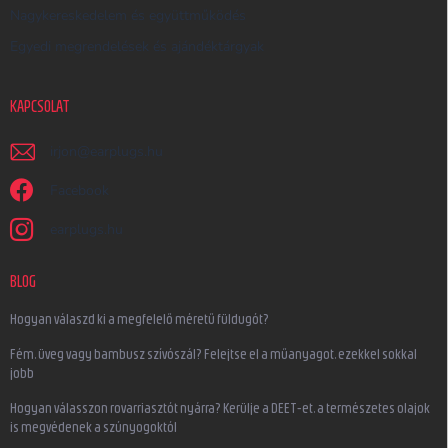
Nagykereskedelem és együttműködés
Egyedi megrendelések és ajándéktárgyak
KAPCSOLAT
irjon
@
earplugs.hu
Facebook
earplugs.hu
BLOG
Hogyan válaszd ki a megfelelő méretű füldugót?
Fém, üveg vagy bambusz szívószál? Felejtse el a műanyagot, ezekkel sokkal
jobb
Hogyan válasszon rovarriasztót nyárra? Kerülje a DEET-et, a természetes olajok
is megvédenek a szúnyogoktól