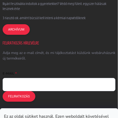
Nyári fesztiválra indultok a gyerekekkel? Védd meg füleit, egyszer hálásak
lesznek érte
3 riasztó ok, amiért búcsút kell inteni a kémiai napvédőknek
ARCHÍVUM
FELIRATKOZÁS HÍRLEVÉLRE
Adja meg az e-mail címét, és mi tájékoztatást küldünk webáruházunk
új termékeiről.
E-MAIL
FELIRATKOZÁS
Ez az oldal sütiket használ. Ezen weboldalt követésével