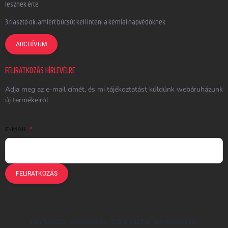
lesznek érte
3 riasztó ok, amiért búcsút kell inteni a kémiai napvédőknek
ARCHÍVUM
FELIRATKOZÁS HÍRLEVÉLRE
Adja meg az e-mail címét, és mi tájékoztatást küldünk webáruházunk
új termékeiről.
E-MAIL
FELIRATKOZÁS
Earplugs.cz
Earplugs.sk
Earplugs.hu
Earmazing.de