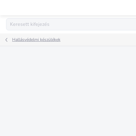
Ugrás
a
fő
tartalomhoz
Hallásvédelmi készülékek