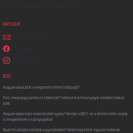
Egyedi megrendelések és ajándéktárgyak
KAPCSOLAT
irjon
@
earplugs.hu
Facebook
earplugs.hu
BLOG
Hogyan válaszd ki a megfelelő méretű füldugót?
Fém, üveg vagy bambusz szívószál? Felejtse el a műanyagot, ezekkel sokkal
jobb
Hogyan válasszon rovarriasztót nyárra? Kerülje a DEET-et, a természetes olajok
is megvédenek a szúnyogoktól
Nyári fesztiválra indultok a gyerekekkel? Védd meg füleit, egyszer hálásak