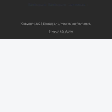
Earplugs.at
Earplugs.ro
Lunesto.cz
Copyright 2026
Earplugs.hu
. Minden jog fenntartva.
Shoptet készítette