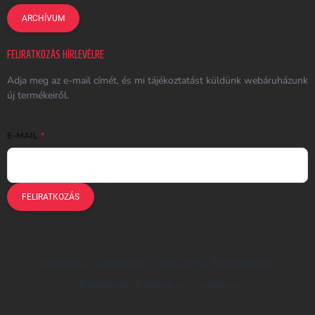
ARCHÍVUM
FELIRATKOZÁS HÍRLEVÉLRE
Adja meg az e-mail címét, és mi tájékoztatást küldünk webáruházunk
új termékeiről.
E-MAIL
FELIRATKOZÁS
Earplugs.cz
Earplugs.sk
Earplugs.hu
Earmazing.de
Earplugs.at
Earplugs.ro
Lunesto.cz