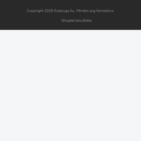
Copyright 2026
Earplugs.hu
. Minden jog fenntartva.
Shoptet készítette