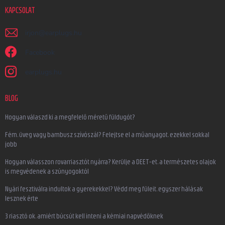
KAPCSOLAT
irjon
@
earplugs.hu
Facebook
earplugs.hu
BLOG
Hogyan válaszd ki a megfelelő méretű füldugót?
Fém, üveg vagy bambusz szívószál? Felejtse el a műanyagot, ezekkel sokkal
jobb
Hogyan válasszon rovarriasztót nyárra? Kerülje a DEET-et, a természetes olajok
is megvédenek a szúnyogoktól
Nyári fesztiválra indultok a gyerekekkel? Védd meg füleit, egyszer hálásak
lesznek érte
3 riasztó ok, amiért búcsút kell inteni a kémiai napvédőknek