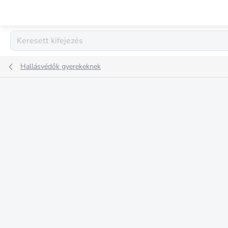
Ugrás
a
fő
tartalomhoz
Hallásvédők gyerekeknek