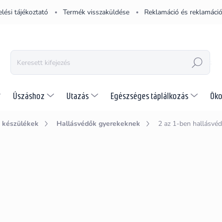
lési tájékoztató
Termék visszaküldése
Reklamáció és reklamáció
KERESÉS
Úszáshoz
Utazás
Egészséges táplálkozás
Öko
 készülékek
Hallásvédők gyerekeknek
2 az 1-ben hallásvé