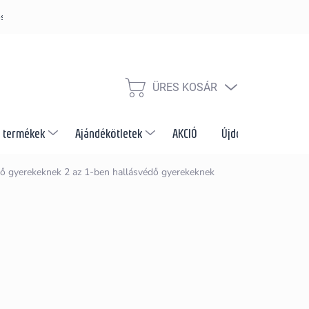
s szabályzat
Szállítás és fizetés módja
Nagykereskedelem és e
ÜRES KOSÁR
KOSÁR
 termékek
Ajándékötletek
AKCIÓ
Újdonságok
M
dő gyerekeknek
2 az 1-ben hallásvédő gyerekeknek