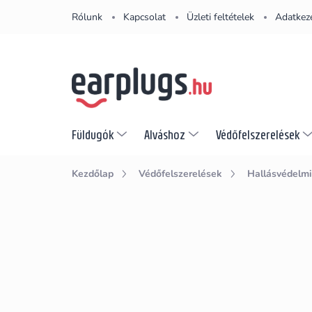
Ugrás
Rólunk
Kapcsolat
Üzleti feltételek
Adatkeze
a
fő
tartalomhoz
Füldugók
Alváshoz
Védőfelszerelések
Kezdőlap
Védőfelszerelések
Hallásvédelmi