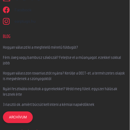
Facebook
earplugs.hu
BLOG
Hogyan válaszd ki a megfelelő méretű füldugót?
Fém, üveg vagy bambusz szívószál? Felejtse el a műanyagot, ezekkel sokkal
jobb
Hogyan válasszon rovarriasztót nyárra? Kerülje a DEET-et, a természetes olajok
is megvédenek a szúnyogoktól
Nyári fesztiválra indultok a gyerekekkel? Védd meg füleit, egyszer hálásak
lesznek érte
3 riasztó ok, amiért búcsút kell inteni a kémiai napvédőknek
ARCHÍVUM