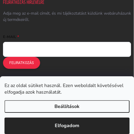
FELIRATKOZÁS HÍRLEVÉLRE
Adja meg az e-mail címét, és mi tájékoztatást küldünk webáruházunk
új termékeiről.
E-MAIL
FELIRATKOZÁS
Ez az oldal sütiket használ. Ezen weboldalt követésével
Earplugs.cz
Earplugs.sk
Earplugs.hu
Earmazing.de
elfogadja azok használatát.
Earplugs.at
Earplugs.ro
Lunesto.cz
Beállítások
Copyright 2026
Earplugs.hu
. Minden jog fenntartva.
Elfogadom
Shoptet készítette