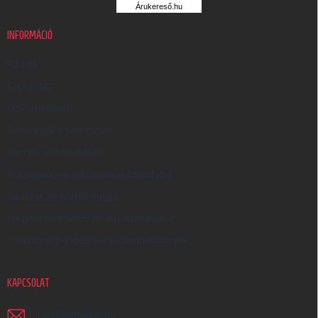
Árukereső.hu
U
K
INFORMÁCIÓ
E
R
Rólunk
E
Kapcsolat
S
Üzleti feltételek
Ő
Adatkezelési tájékoztató
Termék visszaküldése
Reklamáció és reklamációs szabályzat
Szállítás és fizetés módja
Nagykereskedelem és együttműködés
Egyedi megrendelések és ajándéktárgyak
KAPCSOLAT
irjon
@
earplugs.hu