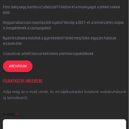
Fém, üveg vagy bambusz szívószál? Felejtse el a műanyagot, ezekkel sokkal
jobb
Hogyan válasszon rovarriasztót nyárra? Kerülje a DEET-et, a természetes olajok
is megvédenek a szúnyogoktól
Nyári fesztiválra indultok a gyerekekkel? Védd meg füleit, egyszer hálásak
lesznek érte
3 riasztó ok, amiért búcsút kell inteni a kémiai napvédőknek
ARCHÍVUM
FELIRATKOZÁS HÍRLEVÉLRE
Adja meg az e-mail címét, és mi tájékoztatást küldünk webáruházunk
új termékeiről.
E-MAIL