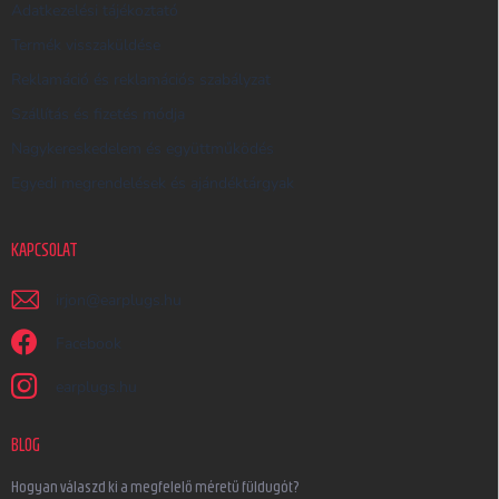
Adatkezelési tájékoztató
Termék visszaküldése
Reklamáció és reklamációs szabályzat
Szállítás és fizetés módja
Nagykereskedelem és együttműködés
Egyedi megrendelések és ajándéktárgyak
KAPCSOLAT
irjon
@
earplugs.hu
Facebook
earplugs.hu
BLOG
Hogyan válaszd ki a megfelelő méretű füldugót?