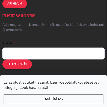
ARCHÍVUM
FELIRATKOZÁS HÍRLEVÉLRE
Adja meg az e-mail címét, és mi tájékoztatást küldünk webáruházunk
új termékeiről.
E-MAIL
FELIRATKOZÁS
Ez az oldal sütiket használ. Ezen weboldalt követésével
Earplugs.cz
Earplugs.sk
Earplugs.hu
Earmazing.de
elfogadja azok használatát.
Earplugs.at
Earplugs.ro
Lunesto.cz
Beállítások