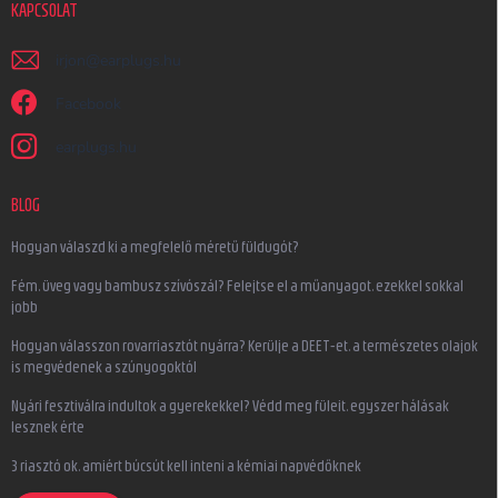
KAPCSOLAT
irjon
@
earplugs.hu
Facebook
earplugs.hu
BLOG
Hogyan válaszd ki a megfelelő méretű füldugót?
Fém, üveg vagy bambusz szívószál? Felejtse el a műanyagot, ezekkel sokkal
jobb
Hogyan válasszon rovarriasztót nyárra? Kerülje a DEET-et, a természetes olajok
is megvédenek a szúnyogoktól
Nyári fesztiválra indultok a gyerekekkel? Védd meg füleit, egyszer hálásak
lesznek érte
3 riasztó ok, amiért búcsút kell inteni a kémiai napvédőknek