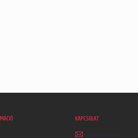
RMÁCIÓ
KAPCSOLAT
k
irjon
@
earplugs.hu