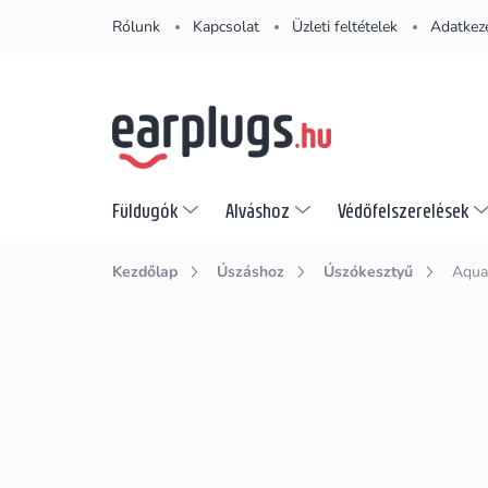
Ugrás
Rólunk
Kapcsolat
Üzleti feltételek
Adatkeze
a
fő
tartalomhoz
Füldugók
Alváshoz
Védőfelszerelések
Kezdőlap
Úszáshoz
Úszókesztyű
Aqua