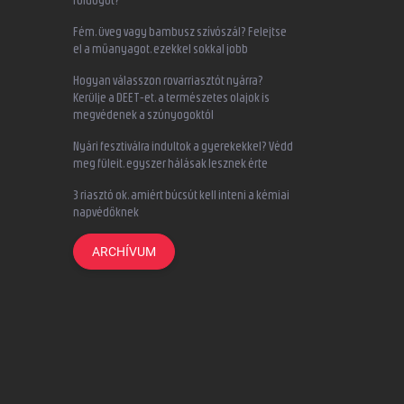
Fém, üveg vagy bambusz szívószál? Felejtse
el a műanyagot, ezekkel sokkal jobb
Hogyan válasszon rovarriasztót nyárra?
Kerülje a DEET-et, a természetes olajok is
megvédenek a szúnyogoktól
Nyári fesztiválra indultok a gyerekekkel? Védd
meg füleit, egyszer hálásak lesznek érte
3 riasztó ok, amiért búcsút kell inteni a kémiai
napvédőknek
ARCHÍVUM