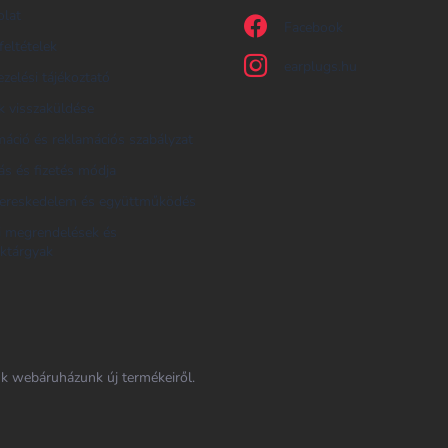
olat
Facebook
feltételek
earplugs.hu
zelési tájékoztató
 visszaküldése
áció és reklamációs szabályzat
tás és fizetés módja
ereskedelem és együttműködés
i megrendelések és
ktárgyak
nk webáruházunk új termékeiről.