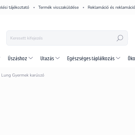
lési tájékoztató
Termék visszaküldése
Reklamáció és reklamáció
KERESÉS
Úszáshoz
Utazás
Egészséges táplálkozás
Öko
 Lung Gyermek karúszó