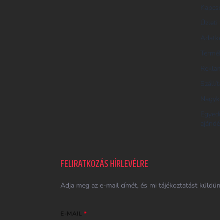
Kapcs
K
E
Üzleti 
R
Adatke
E
Termék
S
Reklam
Ő
Szállí
Nagyk
Egyed
ajándé
FELIRATKOZÁS HÍRLEVÉLRE
Adja meg az e-mail címét, és mi tájékoztatást küldü
E-MAIL