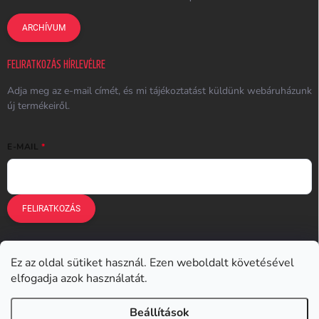
ARCHÍVUM
FELIRATKOZÁS HÍRLEVÉLRE
Adja meg az e-mail címét, és mi tájékoztatást küldünk webáruházunk
új termékeiről.
E-MAIL
FELIRATKOZÁS
Ez az oldal sütiket használ. Ezen weboldalt követésével
Earplugs.cz
Earplugs.sk
Earplugs.hu
Earmazing.de
elfogadja azok használatát.
Earplugs.at
Earplugs.ro
Lunesto.cz
Beállítások