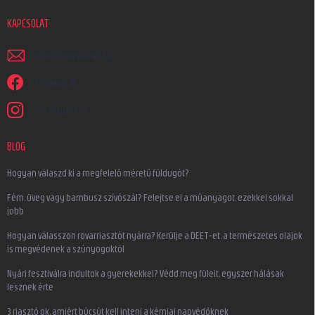
KAPCSOLAT
irjon
@
earplugs.hu
Facebook
earplugs.hu
BLOG
Hogyan válaszd ki a megfelelő méretű füldugót?
Fém, üveg vagy bambusz szívószál? Felejtse el a műanyagot, ezekkel sokkal
jobb
Hogyan válasszon rovarriasztót nyárra? Kerülje a DEET-et, a természetes olajok
is megvédenek a szúnyogoktól
Nyári fesztiválra indultok a gyerekekkel? Védd meg füleit, egyszer hálásak
lesznek érte
3 riasztó ok, amiért búcsút kell inteni a kémiai napvédőknek