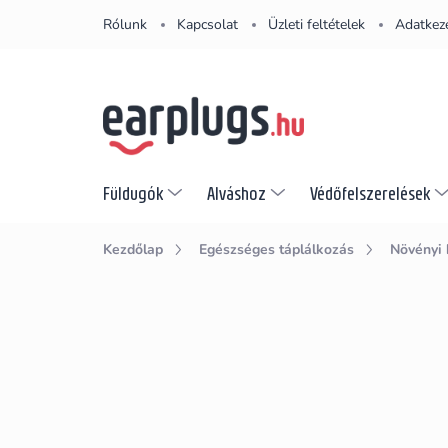
Ugrás
Rólunk
Kapcsolat
Üzleti feltételek
Adatkeze
a
fő
tartalomhoz
Füldugók
Alváshoz
Védőfelszerelések
Kezdőlap
Egészséges táplálkozás
Növényi 