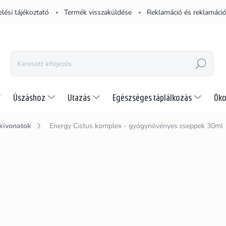
lési tájékoztató
Termék visszaküldése
Reklamáció és reklamáció
KERESÉS
Úszáshoz
Utazás
Egészséges táplálkozás
Öko
kivonatok
Energy Cistus komplex - gyógynövényes cseppek 30ml