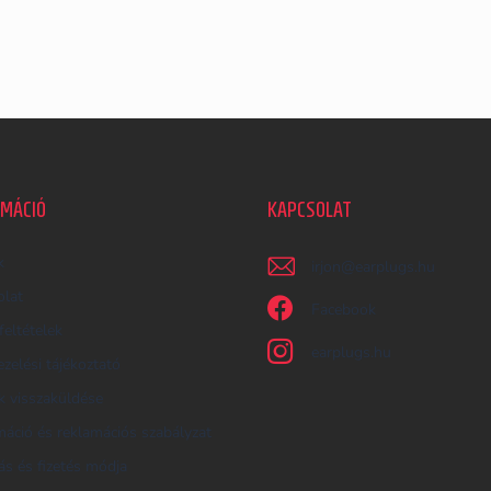
RMÁCIÓ
KAPCSOLAT
k
irjon
@
earplugs.hu
olat
Facebook
feltételek
earplugs.hu
zelési tájékoztató
 visszaküldése
áció és reklamációs szabályzat
tás és fizetés módja