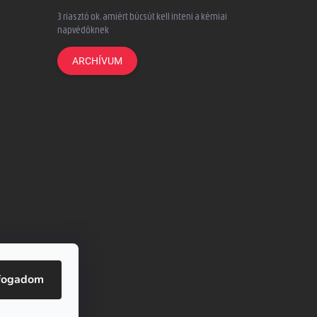
3 riasztó ok, amiért búcsút kell inteni a kémiai
napvédőknek
ARCHÍVUM
unesto.cz
fogadom