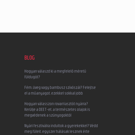
BLOG
Hogyan válaszd ki a megfelelő méretű
füldugót?
Fém, üveg vagy bambusz szívószál? Felejtse
el a műanyagot, ezekkel sokkal jobb
Hogyan válasszon rovarriasztót nyárra?
Kerülje a DEET-et, a természetes olajok is
megvédenek a szúnyogoktól
Nyári fesztiválra indultok a gyerekekkel? Védd
meg füleit, egyszer hálásak lesznek érte