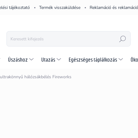
lési tájékoztató
Termék visszaküldése
Reklamáció és reklamáció
KERESÉS
Úszáshoz
Utazás
Egészséges táplálkozás
Öko
 ultrakönnyű hálózsákbélés Fireworks