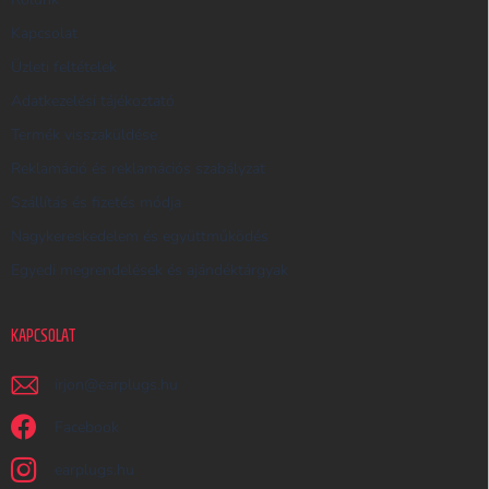
E
Kapcsolat
S
Üzleti feltételek
Ő
Adatkezelési tájékoztató
Termék visszaküldése
Reklamáció és reklamációs szabályzat
Szállítás és fizetés módja
Nagykereskedelem és együttműködés
Egyedi megrendelések és ajándéktárgyak
KAPCSOLAT
irjon
@
earplugs.hu
Facebook
earplugs.hu