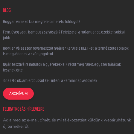
BLOG
Hogyan válaszd ki a megfelelő méretű füldugót?
Fém, üveg vagy bambusz szívószál? Felejtse el a műanyagot, ezekkel sokkal
jobb
Hogyan válasszon rovarriasztót nyárra? Kerülje a DEET-et, a természetes olajok
is megvédenek a szúnyogoktól
Nyári fesztiválra indultok a gyerekekkel? Védd meg füleit, egyszer hálásak
lesznek érte
3 riasztó ok, amiért búcsút kell inteni a kémiai napvédőknek
ARCHÍVUM
FELIRATKOZÁS HÍRLEVÉLRE
Adja meg az e-mail címét, és mi tájékoztatást küldünk webáruházunk
új termékeiről.