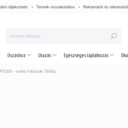
lési tájékoztató
Termék visszaküldése
Reklamáció és reklamáció
KERESÉS
Úszáshoz
Utazás
Egészséges táplálkozás
Öko
 PS200 - ovális hálózsák 1600g