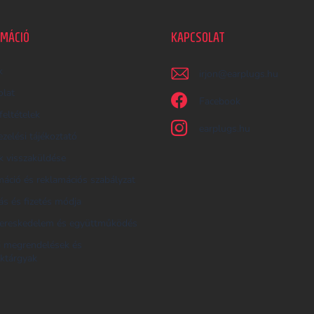
RMÁCIÓ
KAPCSOLAT
k
irjon
@
earplugs.hu
olat
Facebook
feltételek
earplugs.hu
zelési tájékoztató
 visszaküldése
áció és reklamációs szabályzat
tás és fizetés módja
ereskedelem és együttműködés
i megrendelések és
ktárgyak