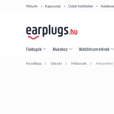
Ugrás
Rólunk
Kapcsolat
Üzleti feltételek
Adatkeze
a
fő
tartalomhoz
Füldugók
Alváshoz
Védőfelszerelések
Kezdőlap
Utazás
Hálózsák
Naturehike