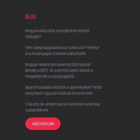
BLOG
Hogyan válaszd ki a megfelelő méretű
füldugót?
Fém, üveg vagy bambusz szívószál? Felejtse
el a műanyagot, ezekkel sokkal jobb
Hogyan válasszon rovarriasztót nyárra?
Kerülje a DEET-et, a természetes olajok is
megvédenek a szúnyogoktól
Nyári fesztiválra indultok a gyerekekkel? Védd
meg füleit, egyszer hálásak lesznek érte
3 riasztó ok, amiért búcsút kell inteni a kémiai
napvédőknek
ARCHÍVUM