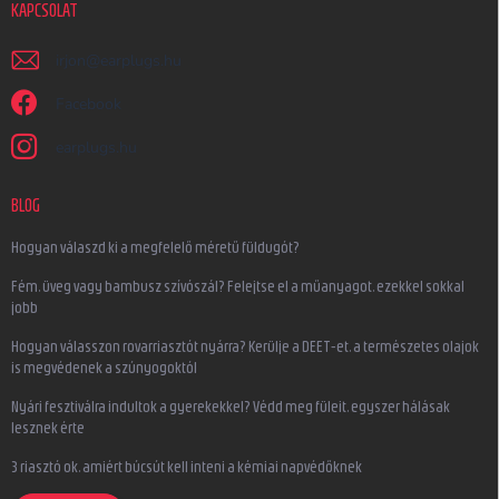
KAPCSOLAT
irjon
@
earplugs.hu
Facebook
earplugs.hu
BLOG
Hogyan válaszd ki a megfelelő méretű füldugót?
Fém, üveg vagy bambusz szívószál? Felejtse el a műanyagot, ezekkel sokkal
jobb
Hogyan válasszon rovarriasztót nyárra? Kerülje a DEET-et, a természetes olajok
is megvédenek a szúnyogoktól
Nyári fesztiválra indultok a gyerekekkel? Védd meg füleit, egyszer hálásak
lesznek érte
3 riasztó ok, amiért búcsút kell inteni a kémiai napvédőknek