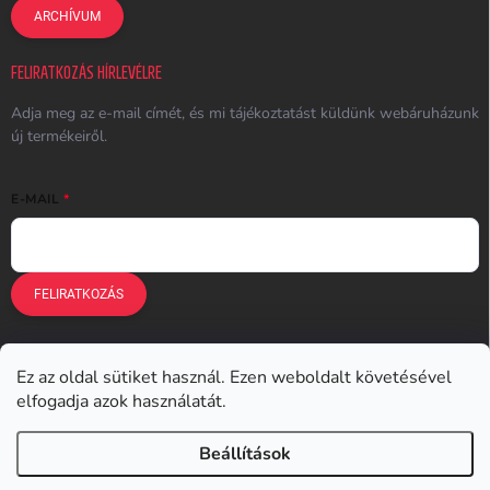
ARCHÍVUM
FELIRATKOZÁS HÍRLEVÉLRE
Adja meg az e-mail címét, és mi tájékoztatást küldünk webáruházunk
új termékeiről.
E-MAIL
FELIRATKOZÁS
Ez az oldal sütiket használ. Ezen weboldalt követésével
Earplugs.cz
Earplugs.sk
Earplugs.hu
Earmazing.de
elfogadja azok használatát.
Earplugs.at
Earplugs.ro
Lunesto.cz
Beállítások