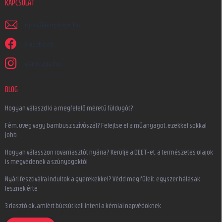
KAPCSOLAT
irjon
@
earplugs.hu
Facebook
earplugs.hu
BLOG
Hogyan válaszd ki a megfelelő méretű füldugót?
Fém, üveg vagy bambusz szívószál? Felejtse el a műanyagot, ezekkel sokkal
jobb
Hogyan válasszon rovarriasztót nyárra? Kerülje a DEET-et, a természetes olajok
is megvédenek a szúnyogoktól
Nyári fesztiválra indultok a gyerekekkel? Védd meg füleit, egyszer hálásak
lesznek érte
3 riasztó ok, amiért búcsút kell inteni a kémiai napvédőknek