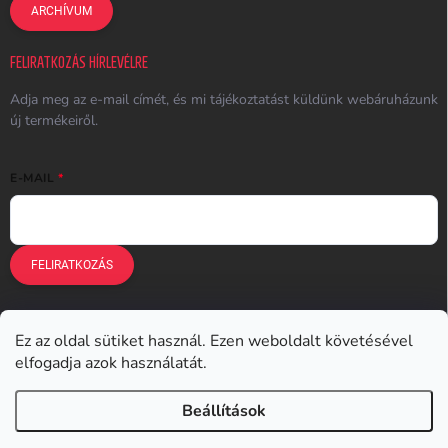
ARCHÍVUM
FELIRATKOZÁS HÍRLEVÉLRE
Adja meg az e-mail címét, és mi tájékoztatást küldünk webáruházunk
új termékeiről.
E-MAIL
FELIRATKOZÁS
Ez az oldal sütiket használ. Ezen weboldalt követésével
Earplugs.cz
Earplugs.sk
Earplugs.hu
Earmazing.de
elfogadja azok használatát.
Earplugs.at
Earplugs.ro
Lunesto.cz
Beállítások