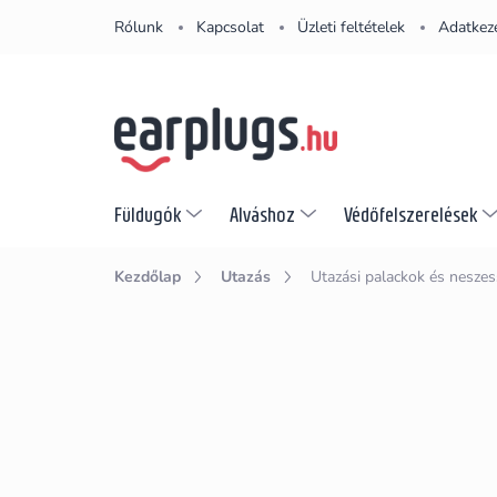
Ugrás
Rólunk
Kapcsolat
Üzleti feltételek
Adatkeze
a
fő
tartalomhoz
Füldugók
Alváshoz
Védőfelszerelések
Kezdőlap
Utazás
Utazási palackok és neszes