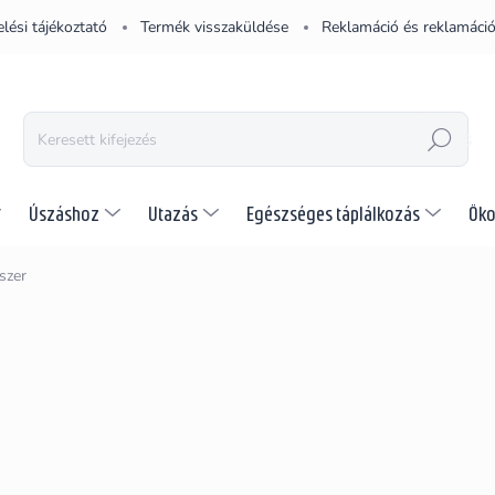
lési tájékoztató
Termék visszaküldése
Reklamáció és reklamáció
KERESÉS
Úszáshoz
Utazás
Egészséges táplálkozás
Öko
szer