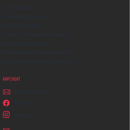
S
Üzleti feltételek
Ő
Adatkezelési tájékoztató
Termék visszaküldése
Reklamáció és reklamációs szabályzat
Szállítás és fizetés módja
Nagykereskedelem és együttműködés
Egyedi megrendelések és ajándéktárgyak
KAPCSOLAT
irjon
@
earplugs.hu
Facebook
earplugs.hu
BLOG