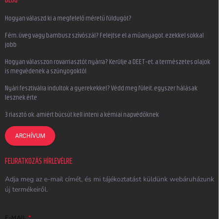
Hogyan válaszd ki a megfelelő méretű füldugót?
Fém, üveg vagy bambusz szívószál? Felejtse el a műanyagot, ezekkel sokkal
jobb
Hogyan válasszon rovarriasztót nyárra? Kerülje a DEET-et, a természetes olajok
is megvédenek a szúnyogoktól
Nyári fesztiválra indultok a gyerekekkel? Védd meg füleit, egyszer hálásak
lesznek érte
3 riasztó ok, amiért búcsút kell inteni a kémiai napvédőknek
ARCHÍVUM
FELIRATKOZÁS HÍRLEVÉLRE
Adja meg az e-mail címét, és mi tájékoztatást küldünk webáruházunk
új termékeiről.
E-MAIL