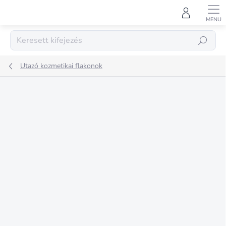
Ugrás
a
fő
tartalomhoz
KERESÉS
Utazó kozmetikai flakonok