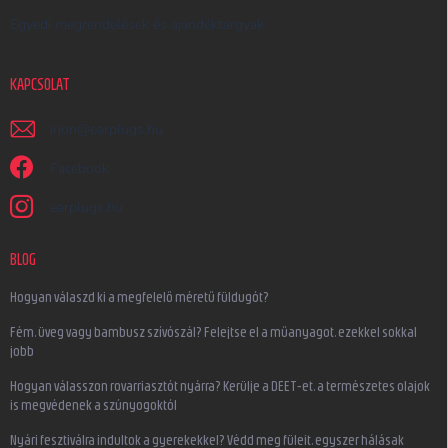
Egyedi megrendelések és ajándéktárgyak
KAPCSOLAT
irjon
@
earplugs.hu
Facebook
earplugs.hu
BLOG
Hogyan válaszd ki a megfelelő méretű füldugót?
Fém, üveg vagy bambusz szívószál? Felejtse el a műanyagot, ezekkel sokkal
jobb
Hogyan válasszon rovarriasztót nyárra? Kerülje a DEET-et, a természetes olajok
is megvédenek a szúnyogoktól
Nyári fesztiválra indultok a gyerekekkel? Védd meg füleit, egyszer hálásak