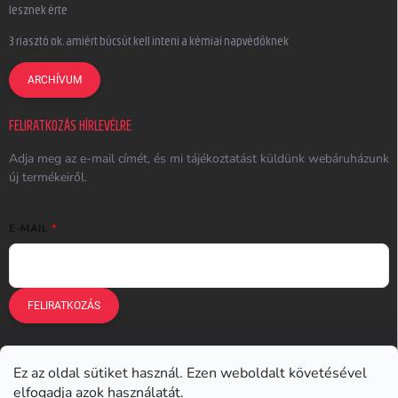
lesznek érte
3 riasztó ok, amiért búcsút kell inteni a kémiai napvédőknek
ARCHÍVUM
FELIRATKOZÁS HÍRLEVÉLRE
Adja meg az e-mail címét, és mi tájékoztatást küldünk webáruházunk
új termékeiről.
E-MAIL
FELIRATKOZÁS
Ez az oldal sütiket használ. Ezen weboldalt követésével
Earplugs.cz
Earplugs.sk
Earplugs.hu
Earmazing.de
elfogadja azok használatát.