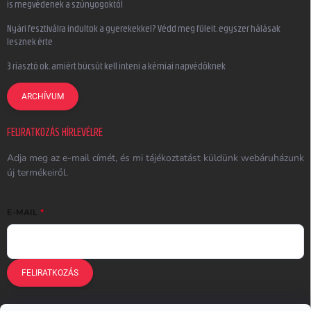
is megvédenek a szúnyogoktól
Nyári fesztiválra indultok a gyerekekkel? Védd meg füleit, egyszer hálásak
lesznek érte
3 riasztó ok, amiért búcsút kell inteni a kémiai napvédőknek
ARCHÍVUM
FELIRATKOZÁS HÍRLEVÉLRE
Adja meg az e-mail címét, és mi tájékoztatást küldünk webáruházunk
új termékeiről.
E-MAIL
FELIRATKOZÁS