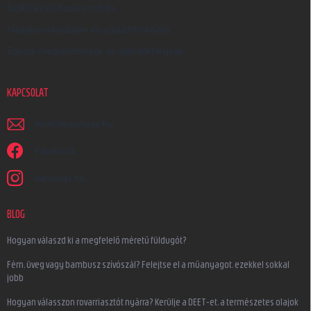
Szállítás és fizetés módja
Nagykereskedelem és együttműködés
Egyedi megrendelések és ajándéktárgyak
KAPCSOLAT
irjon
@
earplugs.hu
Facebook
earplugs.hu
BLOG
Hogyan válaszd ki a megfelelő méretű füldugót?
Fém, üveg vagy bambusz szívószál? Felejtse el a műanyagot, ezekkel sokkal
jobb
Hogyan válasszon rovarriasztót nyárra? Kerülje a DEET-et, a természetes olajok