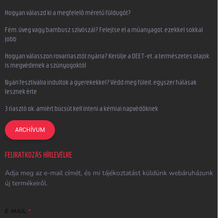
Hogyan válaszd ki a megfelelő méretű füldugót?
Fém, üveg vagy bambusz szívószál? Felejtse el a műanyagot, ezekkel sokkal
jobb
Hogyan válasszon rovarriasztót nyárra? Kerülje a DEET-et, a természetes olajok
is megvédenek a szúnyogoktól
Nyári fesztiválra indultok a gyerekekkel? Védd meg füleit, egyszer hálásak
lesznek érte
3 riasztó ok, amiért búcsút kell inteni a kémiai napvédőknek
ARCHÍVUM
FELIRATKOZÁS HÍRLEVÉLRE
Adja meg az e-mail címét, és mi tájékoztatást küldünk webáruházunk
új termékeiről.
E-MAIL