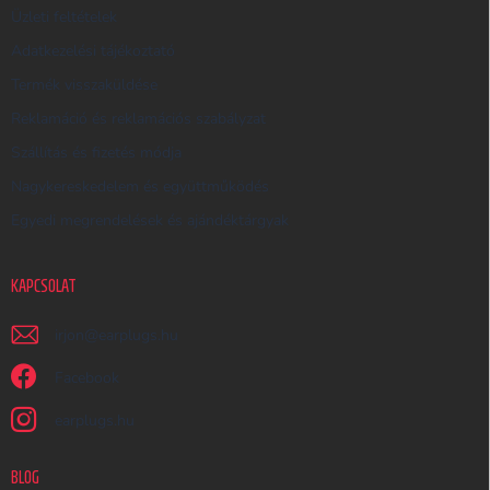
Üzleti feltételek
Ő
Adatkezelési tájékoztató
Termék visszaküldése
Reklamáció és reklamációs szabályzat
Szállítás és fizetés módja
Nagykereskedelem és együttműködés
Egyedi megrendelések és ajándéktárgyak
KAPCSOLAT
irjon
@
earplugs.hu
Facebook
earplugs.hu
BLOG