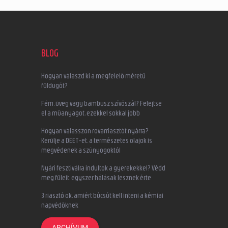
BLOG
Hogyan válaszd ki a megfelelő méretű
füldugót?
Fém, üveg vagy bambusz szívószál? Felejtse
el a műanyagot, ezekkel sokkal jobb
Hogyan válasszon rovarriasztót nyárra?
Kerülje a DEET-et, a természetes olajok is
megvédenek a szúnyogoktól
Nyári fesztiválra indultok a gyerekekkel? Védd
meg füleit, egyszer hálásak lesznek érte
3 riasztó ok, amiért búcsút kell inteni a kémiai
napvédőknek
ARCHÍVUM