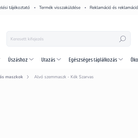
lési tájékoztató
Termék visszaküldése
Reklamáció és reklamáció
KERESÉS
Úszáshoz
Utazás
Egészséges táplálkozás
Öko
ás maszkok
Alvó szemmaszk - Kék Szarvas