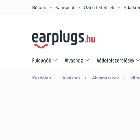
Ugrás
Rólunk
Kapcsolat
Üzleti feltételek
Adatkeze
a
fő
tartalomhoz
Füldugók
Alváshoz
Védőfelszerelések
Kezdőlap
Alváshoz
Alvómaszkok
Mint