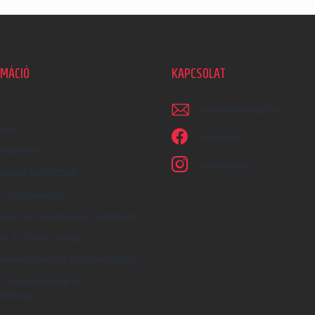
RMÁCIÓ
KAPCSOLAT
k
irjon
@
earplugs.hu
olat
Facebook
feltételek
earplugs.hu
zelési tájékoztató
 visszaküldése
áció és reklamációs szabályzat
tás és fizetés módja
ereskedelem és együttműködés
i megrendelések és
ktárgyak