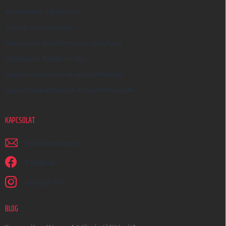
Adatkezelési tájékoztató
Termék visszaküldése
Reklamáció és reklamációs szabályzat
Szállítás és fizetés módja
Nagykereskedelem és együttműködés
Egyedi megrendelések és ajándéktárgyak
KAPCSOLAT
irjon
@
earplugs.hu
Facebook
earplugs.hu
BLOG