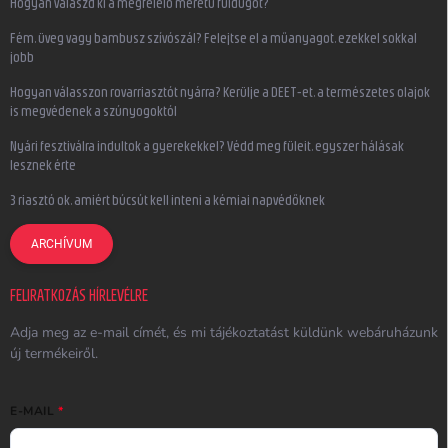
Hogyan válaszd ki a megfelelő méretű füldugót?
Fém, üveg vagy bambusz szívószál? Felejtse el a műanyagot, ezekkel sokkal
jobb
Hogyan válasszon rovarriasztót nyárra? Kerülje a DEET-et, a természetes olajok
is megvédenek a szúnyogoktól
Nyári fesztiválra indultok a gyerekekkel? Védd meg füleit, egyszer hálásak
lesznek érte
3 riasztó ok, amiért búcsút kell inteni a kémiai napvédőknek
ARCHÍVUM
FELIRATKOZÁS HÍRLEVÉLRE
Adja meg az e-mail címét, és mi tájékoztatást küldünk webáruházunk
új termékeiről.
E-MAIL