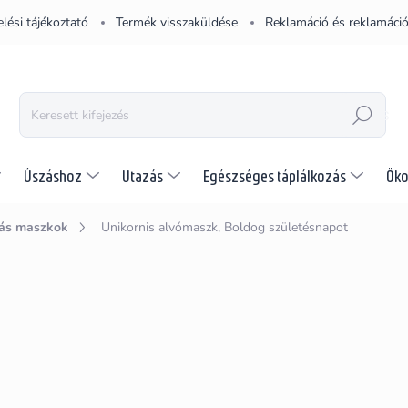
lési tájékoztató
Termék visszaküldése
Reklamáció és reklamáció
KERESÉS
Úszáshoz
Utazás
Egészséges táplálkozás
Öko
ás maszkok
Unikornis alvómaszk, Boldog születésnapot