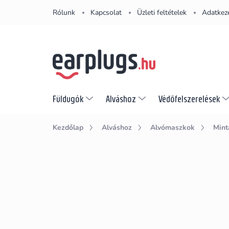
Ugrás
Rólunk
Kapcsolat
Üzleti feltételek
Adatkeze
a
fő
tartalomhoz
Füldugók
Alváshoz
Védőfelszerelések
Kezdőlap
Alváshoz
Alvómaszkok
Mint