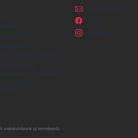
k
irjon
@
earplugs.hu
olat
Facebook
feltételek
earplugs.hu
zelési tájékoztató
 visszaküldése
áció és reklamációs szabályzat
tás és fizetés módja
ereskedelem és együttműködés
i megrendelések és
ktárgyak
nk webáruházunk új termékeiről.