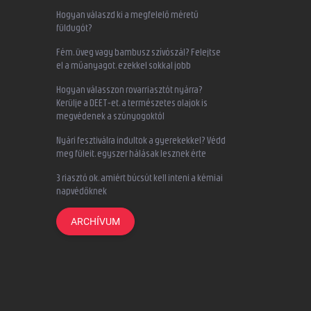
Hogyan válaszd ki a megfelelő méretű
füldugót?
Fém, üveg vagy bambusz szívószál? Felejtse
el a műanyagot, ezekkel sokkal jobb
Hogyan válasszon rovarriasztót nyárra?
Kerülje a DEET-et, a természetes olajok is
megvédenek a szúnyogoktól
Nyári fesztiválra indultok a gyerekekkel? Védd
meg füleit, egyszer hálásak lesznek érte
3 riasztó ok, amiért búcsút kell inteni a kémiai
napvédőknek
ARCHÍVUM