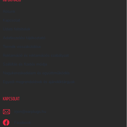
E
R
Rólunk
E
Kapcsolat
S
Üzleti feltételek
Ő
Adatkezelési tájékoztató
Termék visszaküldése
Reklamáció és reklamációs szabályzat
Szállítás és fizetés módja
Nagykereskedelem és együttműködés
Egyedi megrendelések és ajándéktárgyak
KAPCSOLAT
irjon
@
earplugs.hu
Facebook