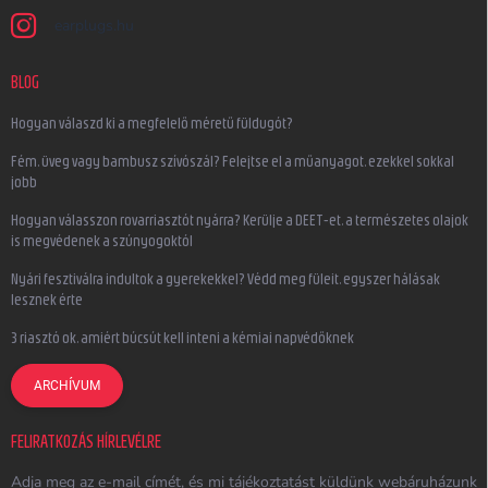
earplugs.hu
BLOG
Hogyan válaszd ki a megfelelő méretű füldugót?
Fém, üveg vagy bambusz szívószál? Felejtse el a műanyagot, ezekkel sokkal
jobb
Hogyan válasszon rovarriasztót nyárra? Kerülje a DEET-et, a természetes olajok
is megvédenek a szúnyogoktól
Nyári fesztiválra indultok a gyerekekkel? Védd meg füleit, egyszer hálásak
lesznek érte
3 riasztó ok, amiért búcsút kell inteni a kémiai napvédőknek
ARCHÍVUM
FELIRATKOZÁS HÍRLEVÉLRE
Adja meg az e-mail címét, és mi tájékoztatást küldünk webáruházunk