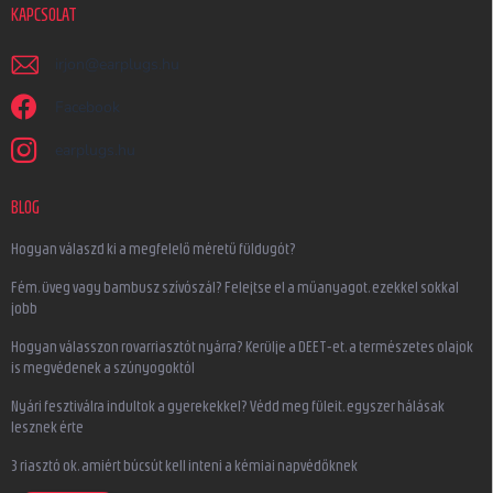
KAPCSOLAT
irjon
@
earplugs.hu
Facebook
earplugs.hu
BLOG
Hogyan válaszd ki a megfelelő méretű füldugót?
Fém, üveg vagy bambusz szívószál? Felejtse el a műanyagot, ezekkel sokkal
jobb
Hogyan válasszon rovarriasztót nyárra? Kerülje a DEET-et, a természetes olajok
is megvédenek a szúnyogoktól
Nyári fesztiválra indultok a gyerekekkel? Védd meg füleit, egyszer hálásak
lesznek érte
3 riasztó ok, amiért búcsút kell inteni a kémiai napvédőknek