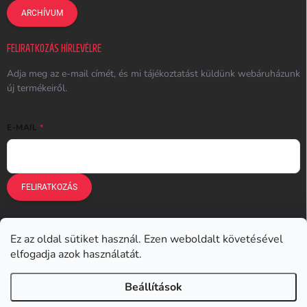
ARCHÍVUM
FELIRATKOZÁS HÍRLEVÉLRE
Adja meg az e-mail címét, és mi tájékoztatást küldünk webáruházunk
új termékeiről.
E-MAIL
FELIRATKOZÁS
Ez az oldal sütiket használ. Ezen weboldalt követésével
Earplugs.cz
Earplugs.sk
Earplugs.hu
Earmazing.de
elfogadja azok használatát.
Earplugs.at
Earplugs.ro
Lunesto.cz
Beállítások