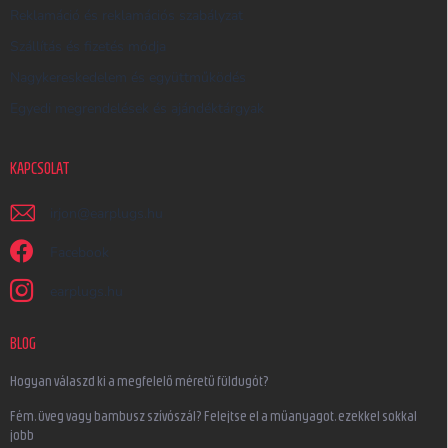
Reklamáció és reklamációs szabályzat
Szállítás és fizetés módja
Nagykereskedelem és együttműködés
Egyedi megrendelések és ajándéktárgyak
KAPCSOLAT
irjon
@
earplugs.hu
Facebook
earplugs.hu
BLOG
Hogyan válaszd ki a megfelelő méretű füldugót?
Fém, üveg vagy bambusz szívószál? Felejtse el a műanyagot, ezekkel sokkal
jobb