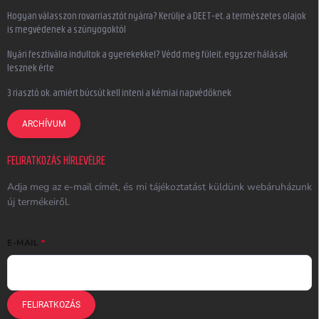
Hogyan válasszon rovarriasztót nyárra? Kerülje a DEET-et, a természetes olajok
is megvédenek a szúnyogoktól
Nyári fesztiválra indultok a gyerekekkel? Védd meg füleit, egyszer hálásak
lesznek érte
3 riasztó ok, amiért búcsút kell inteni a kémiai napvédőknek
ARCHÍVUM
FELIRATKOZÁS HÍRLEVÉLRE
Adja meg az e-mail címét, és mi tájékoztatást küldünk webáruházunk
új termékeiről.
E-MAIL
FELIRATKOZÁS