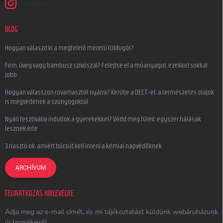
earplugs.hu
BLOG
Hogyan válaszd ki a megfelelő méretű füldugót?
Fém, üveg vagy bambusz szívószál? Felejtse el a műanyagot, ezekkel sokkal
jobb
Hogyan válasszon rovarriasztót nyárra? Kerülje a DEET-et, a természetes olajok
is megvédenek a szúnyogoktól
Nyári fesztiválra indultok a gyerekekkel? Védd meg füleit, egyszer hálásak
lesznek érte
3 riasztó ok, amiért búcsút kell inteni a kémiai napvédőknek
ARCHÍVUM
FELIRATKOZÁS HÍRLEVÉLRE
Adja meg az e-mail címét, és mi tájékoztatást küldünk webáruházunk
új termékeiről.