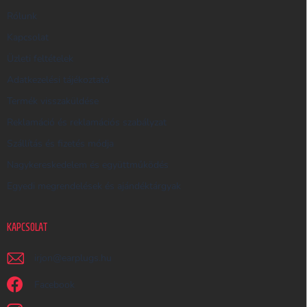
R
Rólunk
E
Kapcsolat
S
Üzleti feltételek
Ő
Adatkezelési tájékoztató
Termék visszaküldése
Reklamáció és reklamációs szabályzat
Szállítás és fizetés módja
Nagykereskedelem és együttműködés
Egyedi megrendelések és ajándéktárgyak
KAPCSOLAT
irjon
@
earplugs.hu
Facebook