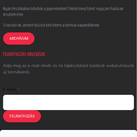
Nyári fesztiválra indultok a gyerekekkel? Védd meg füleit, egyszer hálásak
lesznek érte
3 riasztó ok, amiért búcsút kell inteni a kémiai napvédőknek
ARCHÍVUM
FELIRATKOZÁS HÍRLEVÉLRE
Adja meg az e-mail címét, és mi tájékoztatást küldünk webáruházunk
új termékeiről.
E-MAIL
FELIRATKOZÁS