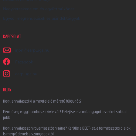
Nagykereskedelem és együttműködés
Egyedi megrendelések és ajándéktárgyak
KAPCSOLAT
irjon
@
earplugs.hu
Facebook
earplugs.hu
BLOG
Hogyan válaszd ki a megfelelő méretű füldugót?
Fém, üveg vagy bambusz szívószál? Felejtse el a műanyagot, ezekkel sokkal
jobb
Hogyan válasszon rovarriasztót nyárra? Kerülje a DEET-et, a természetes olajok
is megvédenek a szúnyogoktól