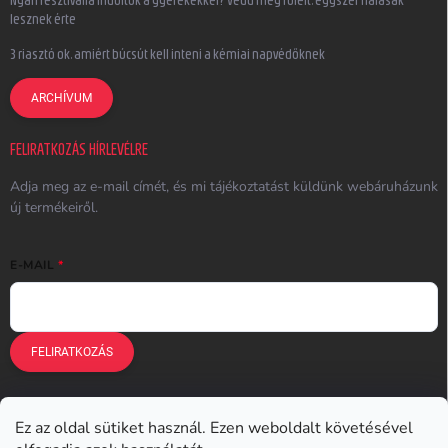
lesznek érte
3 riasztó ok, amiért búcsút kell inteni a kémiai napvédőknek
ARCHÍVUM
FELIRATKOZÁS HÍRLEVÉLRE
Adja meg az e-mail címét, és mi tájékoztatást küldünk webáruházunk
új termékeiről.
E-MAIL
FELIRATKOZÁS
Ez az oldal sütiket használ. Ezen weboldalt követésével
Earplugs.cz
Earplugs.sk
Earplugs.hu
Earmazing.de