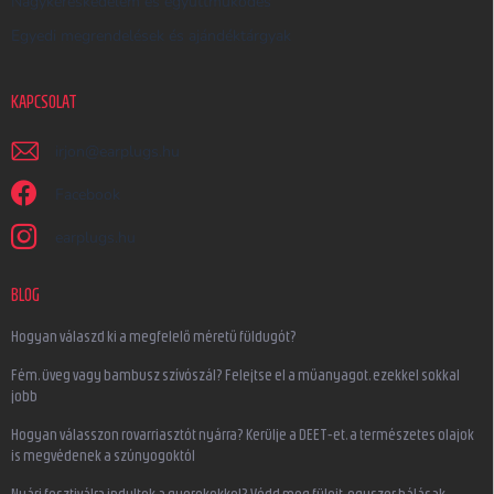
Nagykereskedelem és együttműködés
Egyedi megrendelések és ajándéktárgyak
KAPCSOLAT
irjon
@
earplugs.hu
Facebook
earplugs.hu
BLOG
Hogyan válaszd ki a megfelelő méretű füldugót?
Fém, üveg vagy bambusz szívószál? Felejtse el a műanyagot, ezekkel sokkal
jobb
Hogyan válasszon rovarriasztót nyárra? Kerülje a DEET-et, a természetes olajok
is megvédenek a szúnyogoktól
Nyári fesztiválra indultok a gyerekekkel? Védd meg füleit, egyszer hálásak