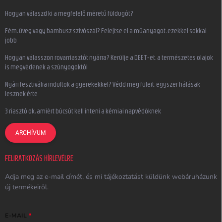
Hogyan válaszd ki a megfelelő méretű füldugót?
Fém, üveg vagy bambusz szívószál? Felejtse el a műanyagot, ezekkel sokkal
jobb
Hogyan válasszon rovarriasztót nyárra? Kerülje a DEET-et, a természetes olajok
is megvédenek a szúnyogoktól
Nyári fesztiválra indultok a gyerekekkel? Védd meg füleit, egyszer hálásak
lesznek érte
3 riasztó ok, amiért búcsút kell inteni a kémiai napvédőknek
ARCHÍVUM
FELIRATKOZÁS HÍRLEVÉLRE
Adja meg az e-mail címét, és mi tájékoztatást küldünk webáruházunk
új termékeiről.
E-MAIL