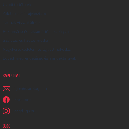
Üzleti feltételek
Ő
Adatkezelési tájékoztató
Termék visszaküldése
Reklamáció és reklamációs szabályzat
Szállítás és fizetés módja
Nagykereskedelem és együttműködés
Egyedi megrendelések és ajándéktárgyak
KAPCSOLAT
irjon
@
earplugs.hu
Facebook
earplugs.hu
BLOG