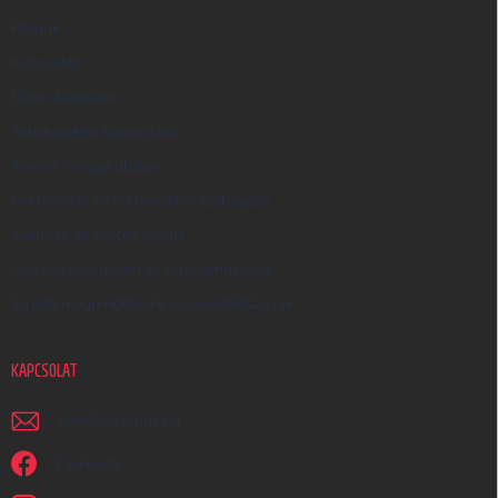
E
R
Rólunk
E
Kapcsolat
S
Üzleti feltételek
Ő
Adatkezelési tájékoztató
Termék visszaküldése
Reklamáció és reklamációs szabályzat
Szállítás és fizetés módja
Nagykereskedelem és együttműködés
Egyedi megrendelések és ajándéktárgyak
KAPCSOLAT
irjon
@
earplugs.hu
Facebook