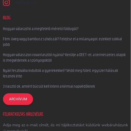
earplugs.hu
BLOG
Hogyan válaszd ki a megfelelő méretű füldugót?
Fém, üveg vagy bambusz szívószál? Felejtse el a műanyagot, ezekkel sokkal
jobb
Hogyan válasszon rovarriasztót nyárra? Kerülje a DEET-et, a természetes olajok
is megvédenek a szúnyogoktól
Nyári fesztiválra indultok a gyerekekkel? Védd meg füleit, egyszer hálásak
lesznek érte
3 riasztó ok, amiért búcsút kell inteni a kémiai napvédőknek
ARCHÍVUM
FELIRATKOZÁS HÍRLEVÉLRE
Adja meg az e-mail címét, és mi tájékoztatást küldünk webáruházunk