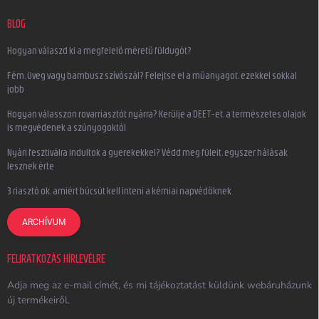
BLOG
Hogyan válaszd ki a megfelelő méretű füldugót?
Fém, üveg vagy bambusz szívószál? Felejtse el a műanyagot, ezekkel sokkal
jobb
Hogyan válasszon rovarriasztót nyárra? Kerülje a DEET-et, a természetes olajok
is megvédenek a szúnyogoktól
Nyári fesztiválra indultok a gyerekekkel? Védd meg füleit, egyszer hálásak
lesznek érte
3 riasztó ok, amiért búcsút kell inteni a kémiai napvédőknek
ARCHÍVUM
FELIRATKOZÁS HÍRLEVÉLRE
Adja meg az e-mail címét, és mi tájékoztatást küldünk webáruházunk
új termékeiről.