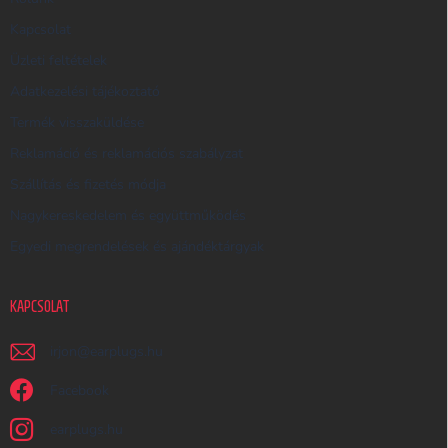
E
Kapcsolat
S
Üzleti feltételek
Ő
Adatkezelési tájékoztató
Termék visszaküldése
Reklamáció és reklamációs szabályzat
Szállítás és fizetés módja
Nagykereskedelem és együttműködés
Egyedi megrendelések és ajándéktárgyak
KAPCSOLAT
irjon
@
earplugs.hu
Facebook
earplugs.hu