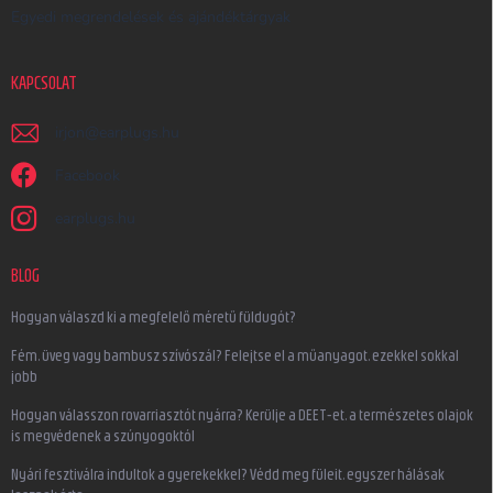
Egyedi megrendelések és ajándéktárgyak
KAPCSOLAT
irjon
@
earplugs.hu
Facebook
earplugs.hu
BLOG
Hogyan válaszd ki a megfelelő méretű füldugót?
Fém, üveg vagy bambusz szívószál? Felejtse el a műanyagot, ezekkel sokkal
jobb
Hogyan válasszon rovarriasztót nyárra? Kerülje a DEET-et, a természetes olajok
is megvédenek a szúnyogoktól
Nyári fesztiválra indultok a gyerekekkel? Védd meg füleit, egyszer hálásak