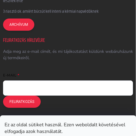
lesznek érte
3 riasztó ok, amiért búcsút kell inteni a kémiai napvédőknek
ARCHÍVUM
FELIRATKOZÁS HÍRLEVÉLRE
Adja meg az e-mail címét, és mi tájékoztatást küldünk webáruházunk
új termékeiről.
E-MAIL
FELIRATKOZÁS
Ez az oldal sütiket használ. Ezen weboldalt követésével
Earplugs.cz
Earplugs.sk
Earplugs.hu
Earmazing.de
elfogadja azok használatát.