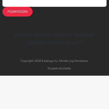
FELIRATKOZÁS
Earplugs.cz
Earplugs.sk
Earplugs.hu
Earmazing.de
Earplugs.at
Earplugs.ro
Lunesto.cz
Copyright 2026
Earplugs.hu
. Minden jog fenntartva.
Shoptet készítette