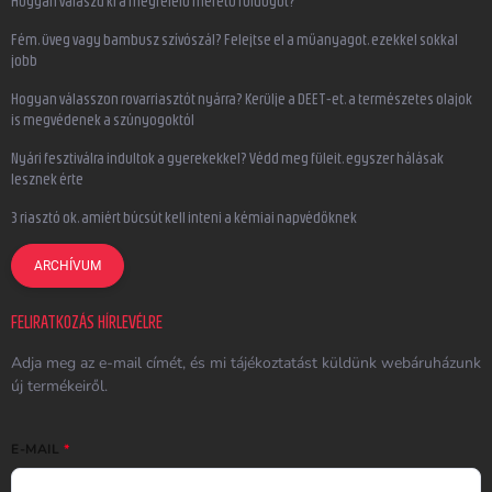
Hogyan válaszd ki a megfelelő méretű füldugót?
Fém, üveg vagy bambusz szívószál? Felejtse el a műanyagot, ezekkel sokkal
jobb
Hogyan válasszon rovarriasztót nyárra? Kerülje a DEET-et, a természetes olajok
is megvédenek a szúnyogoktól
Nyári fesztiválra indultok a gyerekekkel? Védd meg füleit, egyszer hálásak
lesznek érte
3 riasztó ok, amiért búcsút kell inteni a kémiai napvédőknek
ARCHÍVUM
FELIRATKOZÁS HÍRLEVÉLRE
Adja meg az e-mail címét, és mi tájékoztatást küldünk webáruházunk
új termékeiről.
E-MAIL