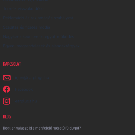
Termék visszaküldése
Reklamáció és reklamációs szabályzat
Szállítás és fizetés módja
Nagykereskedelem és együttműködés
Egyedi megrendelések és ajándéktárgyak
KAPCSOLAT
irjon
@
earplugs.hu
Facebook
earplugs.hu
BLOG
Hogyan válaszd ki a megfelelő méretű füldugót?