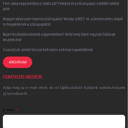
Fém, üveg vagy bambusz szívószál? Felejtse el a műanyagot, ezekkel sokkal
jobb
Hogyan válasszon rovarriasztót nyárra? Kerülje a DEET-et, a természetes olajok
is megvédenek a szúnyogoktól
Nyári fesztiválra indultok a gyerekekkel? Védd meg füleit, egyszer hálásak
lesznek érte
3 riasztó ok, amiért búcsút kell inteni a kémiai napvédőknek
ARCHÍVUM
FELIRATKOZÁS HÍRLEVÉLRE
Adja meg az e-mail címét, és mi tájékoztatást küldünk webáruházunk
új termékeiről.
E-MAIL