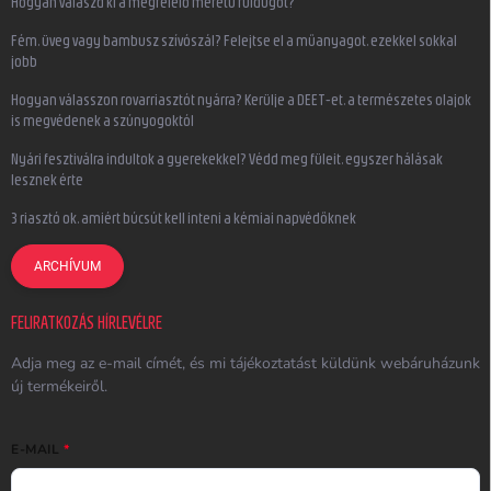
Hogyan válaszd ki a megfelelő méretű füldugót?
Fém, üveg vagy bambusz szívószál? Felejtse el a műanyagot, ezekkel sokkal
jobb
Hogyan válasszon rovarriasztót nyárra? Kerülje a DEET-et, a természetes olajok
is megvédenek a szúnyogoktól
Nyári fesztiválra indultok a gyerekekkel? Védd meg füleit, egyszer hálásak
lesznek érte
3 riasztó ok, amiért búcsút kell inteni a kémiai napvédőknek
ARCHÍVUM
FELIRATKOZÁS HÍRLEVÉLRE
Adja meg az e-mail címét, és mi tájékoztatást küldünk webáruházunk
új termékeiről.
E-MAIL