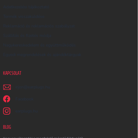
Adatkezelési tájékoztató
Termék visszaküldése
Reklamáció és reklamációs szabályzat
Szállítás és fizetés módja
Nagykereskedelem és együttműködés
Egyedi megrendelések és ajándéktárgyak
KAPCSOLAT
irjon
@
earplugs.hu
Facebook
earplugs.hu
BLOG