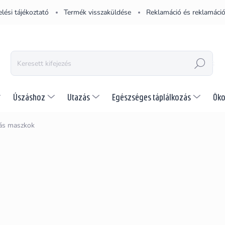
lési tájékoztató
Termék visszaküldése
Reklamáció és reklamáció
KERESÉS
Úszáshoz
Utazás
Egészséges táplálkozás
Öko
ás maszkok