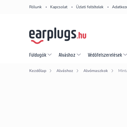
Ugrás
Rólunk
Kapcsolat
Üzleti feltételek
Adatkeze
a
fő
tartalomhoz
Füldugók
Alváshoz
Védőfelszerelések
Kezdőlap
Alváshoz
Alvómaszkok
Mint