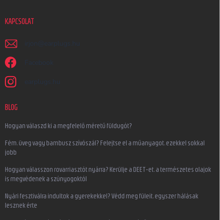
KAPCSOLAT
irjon
@
earplugs.hu
Facebook
earplugs.hu
BLOG
Hogyan válaszd ki a megfelelő méretű füldugót?
Fém, üveg vagy bambusz szívószál? Felejtse el a műanyagot, ezekkel sokkal
jobb
Hogyan válasszon rovarriasztót nyárra? Kerülje a DEET-et, a természetes olajok
is megvédenek a szúnyogoktól
Nyári fesztiválra indultok a gyerekekkel? Védd meg füleit, egyszer hálásak
lesznek érte