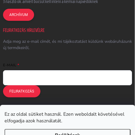
3 riasztó ok, amiért búcsút kell inteni a kémiai napvédőknek
ARCHÍVUM
FELIRATKOZÁS HÍRLEVÉLRE
Adja meg az e-mail címét, és mi tájékoztatást küldünk webáruházunk
új termékeiről.
E-MAIL
FELIRATKOZÁS
Ez az oldal sütiket használ. Ezen weboldalt követésével
Earplugs.cz
Earplugs.sk
Earplugs.hu
Earmazing.de
elfogadja azok használatát.
Earplugs.at
Earplugs.ro
Lunesto.cz